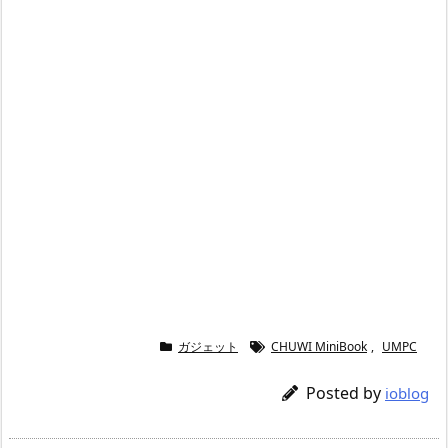
ガジェット
CHUWI MiniBook
,
UMPC
Posted by
ioblog