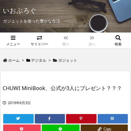
いおぶろぐ
ガジェットを使った豊かな生活。
メニュー
サイドバー
前へ
次へ
検索
ホーム
>
デジタル
>
ガジェット
CHUWI MiniBook、公式が3人にプレゼント？？？
2019年6月3日
B!
Copy