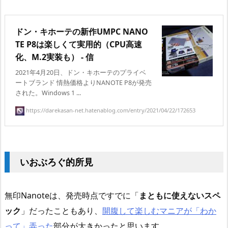
ドン・キホーテの新作UMPC NANO
TE P8は楽しくて実用的（CPU高速
化、M.2実装も） - 信
2021年4月20日、ドン・キホーテのプライベ
ートブランド 情熱価格よりNANOTE P8が発売
された。Windows 1 ...
https://darekasan-net.hatenablog.com/entry/2021/04/22/172653
いおぶろぐ的所見
無印Nanoteは、発売時点ですでに「
まともに使えないスペ
ック
」だったこともあり、
開腹して楽しむマニアが「わか
って」弄った
部分が大きかったと思います。