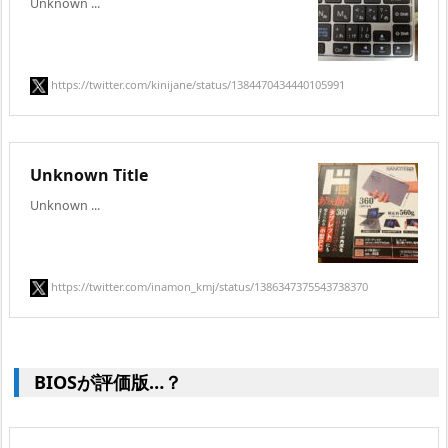
Unknown ...
https://twitter.com/kinijane/status/1384470434440105991
Unknown Title
Unknown ...
https://twitter.com/inamon_kmj/status/1386347375543738370
BIOSが評価版…？