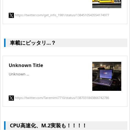
https://twitter.com/get_info_1981/status/1384510543554174977
車載にピッタリ…？
Unknown Title
Unknown ...
https://twitter.com/Taremimi7710/status/1387031843866742786
CPU高速化、M.2実装も！！！！