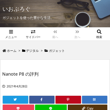
いおぶろぐ
ガジェットを使った豊かな生活。
メニュー
サイドバー
前へ
次へ
検索
ホーム
>
デジタル
>
ガジェット
Nanote P8 の評判
2021年4月28日
B!
Copy