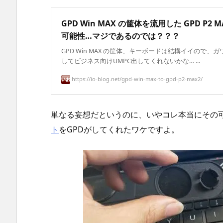
GPD Win MAX の筐体を流用した GPD P2 M
可能性…マジであるのでは？？？
GPD Win MAX の筐体、キーボードは結構イイので、
してビジネス向けUMPC出してくれないかな… ...
https://io-blog.net/gpd-win-max-to-gpd-p2-max2/
単なる妄想だというのに、いやコレ本当にその
ト
をGPDがしてくれたワケですよ。