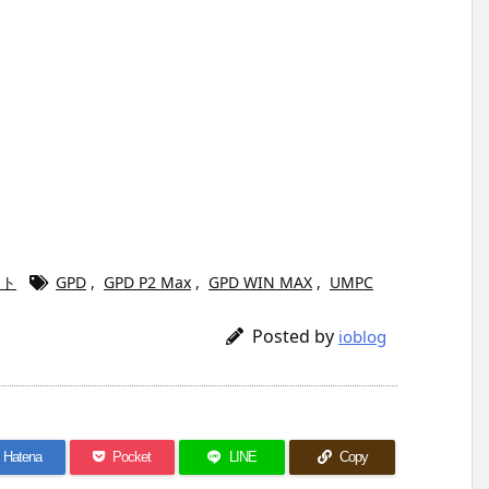
ット
GPD
,
GPD P2 Max
,
GPD WIN MAX
,
UMPC
Posted by
ioblog
Hatena
Pocket
LINE
Copy