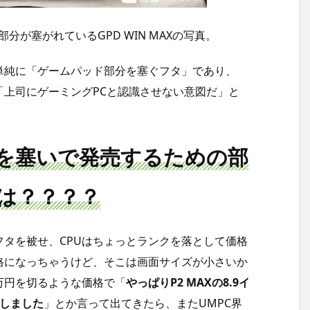
が塞がれているGPD WIN MAXの写真。
単純に「ゲームパッド部分を塞ぐフタ」であり、
上司にゲーミングPCと認識させない意図だ」と
を塞いで発売するための部
は？？？？
タを被せ、CPUはちょっとランクを落として価格
低価格になっちゃうけど、そこは画面サイズが小さいか
万円を切るような価格で「
やっぱりP2 MAXの8.9イ
直しました
」とか言って出てきたら、またUMPC界