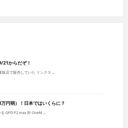
9/21からだぞ！
内量販店で販売していた リンクス ...
0元（8万円弱）！日本ではいくらに？
 P2 max 対 OneM ...