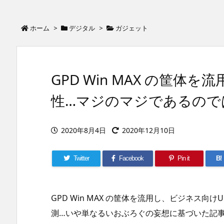
ホーム
>
デジタル
>
ガジェット
GPD Win MAX の筐体を流
性…マジのマジであるので
2020年8月4日
2020年12月10日
Twitter
Facebook
Pin it
B!
GPD Win MAX の筐体を流用し、ビジネス向
測…いや単なるいおぶろぐの妄想に基づいた記