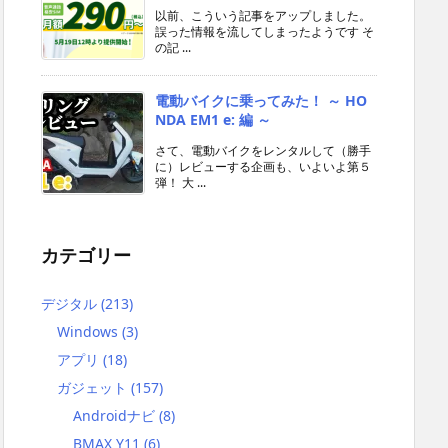
以前、こういう記事をアップしました。
誤った情報を流してしまったようです そ
の記 ...
電動バイクに乗ってみた！ ～ HO
NDA EM1 e: 編 ～
さて、電動バイクをレンタルして（勝手
に）レビューする企画も、いよいよ第５
弾！ 大 ...
カテゴリー
デジタル
(213)
Windows
(3)
アプリ
(18)
ガジェット
(157)
Androidナビ
(8)
BMAX Y11
(6)