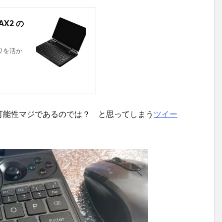
AX2 の
ガワを活か
可能性マジであるのでは？ と思ってしまう
ツイー