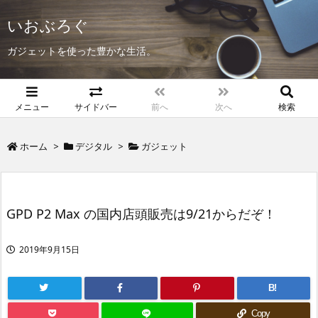
いおぶろぐ
ガジェットを使った豊かな生活。
メニュー
サイドバー
前へ
次へ
検索
ホーム
>
デジタル
>
ガジェット
GPD P2 Max の国内店頭販売は9/21からだぞ！
2019年9月15日
B!
Copy