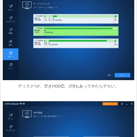
ディスク1が、空きHDD②。2TBもあってやたらデカい。