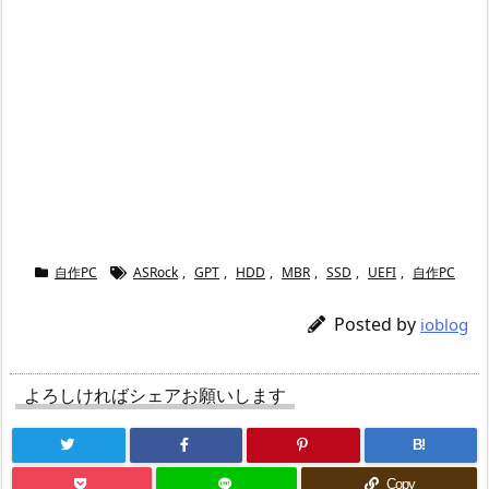
自作PC
ASRock
,
GPT
,
HDD
,
MBR
,
SSD
,
UEFI
,
自作PC
Posted by
ioblog
よろしければシェアお願いします
B!
Copy