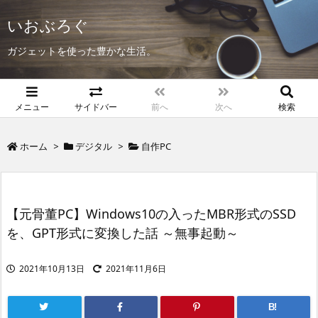
いおぶろぐ
ガジェットを使った豊かな生活。
メニュー
サイドバー
前へ
次へ
検索
ホーム
>
デジタル
>
自作PC
【元骨董PC】Windows10の入ったMBR形式のSSD
を、GPT形式に変換した話 ～無事起動～
2021年10月13日
2021年11月6日
B!