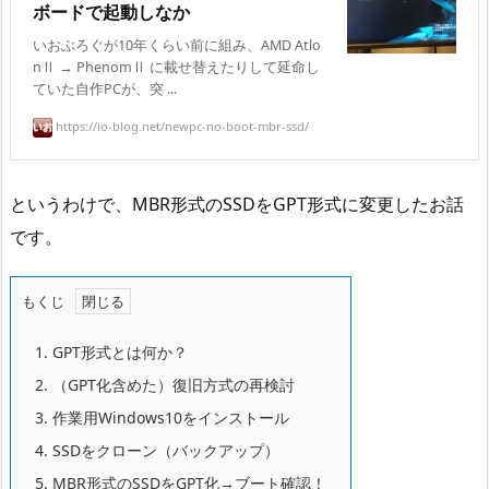
ボードで起動しなか
いおぶろぐが10年くらい前に組み、AMD Atlo
nⅡ → PhenomⅡ に載せ替えたりして延命し
ていた自作PCが、突 ...
https://io-blog.net/newpc-no-boot-mbr-ssd/
というわけで、MBR形式のSSDをGPT形式に変更したお話
です。
もくじ
1.
GPT形式とは何か？
2.
（GPT化含めた）復旧方式の再検討
3.
作業用Windows10をインストール
4.
SSDをクローン（バックアップ）
5.
MBR形式のSSDをGPT化→ブート確認！