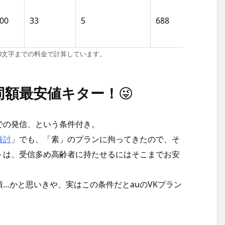
00
33
5
688
8,2
70文字までの料金で計算しています。
同額最安値キター！
😜
での発信、という条件付き。
検討
」でも、「素」のプランに拘ってきたので、そ
トは、受信多め高齢者に持たせるにはそこまでお安
…かと思いきや、実はこの条件だとauのVKプラン