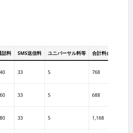
通話料
SMS送信料
ユニバーサル料等
合計料金/月
年
40
33
5
768
9,2
60
33
5
688
8,2
80
33
5
1,168
14,