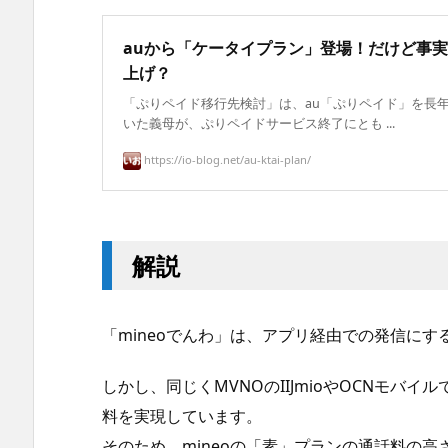
auから「ケータイプラン」登場！だけど事
上げ？
「ぷりペイド移行先検討」は、au「ぷりペイド」を長
いた義母が、ぷりペイドサービス終了にとも ...
https://io-blog.net/au-ktai-plan/
解説
「mineoでんわ」は、アプリ経由での発信に
しかし、同じくMVNOのIIJmioやOCNモバイ
料を実現しています。
そのため、mineoの「素」プランの通話料の高さ