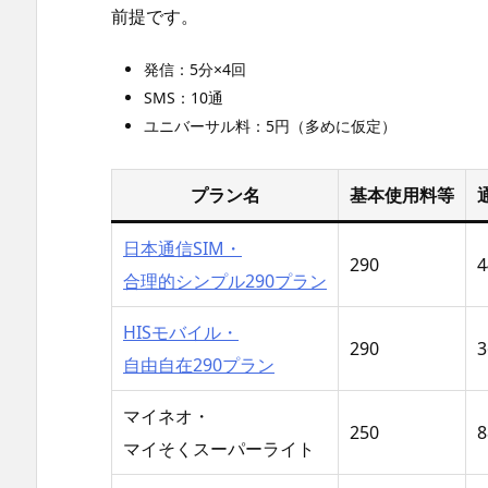
前提です。
発信：5分×4回
SMS：10通
ユニバーサル料：5円（多めに仮定）
プラン名
基本使用料等
日本通信SIM・
290
4
合理的シンプル290プラン
HISモバイル・
290
3
自由自在290プラン
マイネオ・
250
8
マイそくスーパーライト