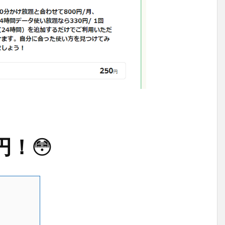
0円！
😳