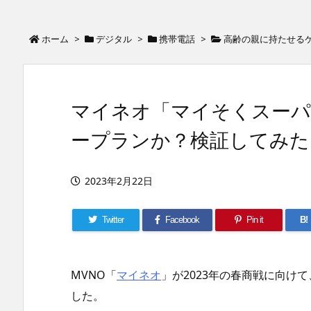
ホーム
>
デジタル
>
携帯電話
>
高齢の親に持たせる
マイネオ「マイそくスーパ
ープランか？検証してみた
2023年2月22日
Twitter
Facebook
Pin it
B!
MVNO「
マイネオ
」が2023年の春商戦に向けて
した。