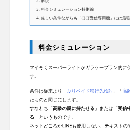
2.
解説
3.
料金シミュレーション特別編
4.
厳しい条件ながらも「ほぼ受信専用機」には最
料金シミュレーション
マイそくスーパーライトがガラケープラン的に
す。
条件は従来より「
ぷりペイド移行先検討
」「
高
たものと同じにします。
すなわち「
高齢の親に持たせる
」または「
受信
る
」というものです。
ネットどころかLINEも使用しない、テキストの