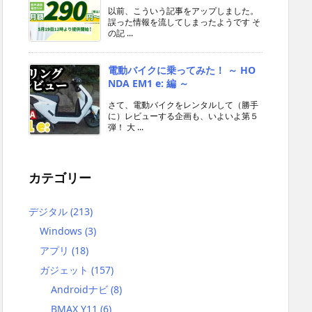
以前、こういう記事をアップしました。
誤った情報を流してしまったようです そ
の記 ...
電動バイクに乗ってみた！ ～ HO
NDA EM1 e: 編 ～
さて、電動バイクをレンタルして（勝手
に）レビューする企画も、いよいよ第５
弾！ 大 ...
カテゴリー
デジタル
(213)
Windows
(3)
アプリ
(18)
ガジェット
(157)
Androidナビ
(8)
BMAX Y11
(6)