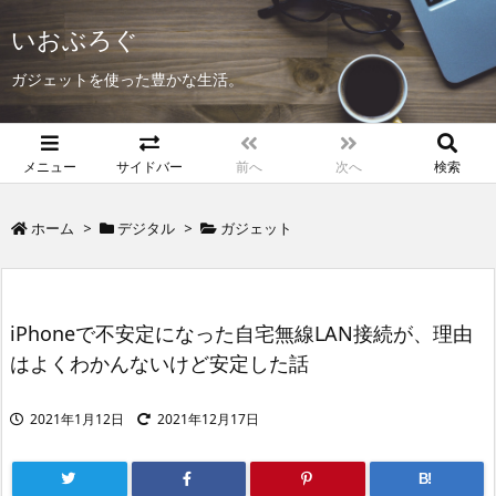
いおぶろぐ
ガジェットを使った豊かな生活。
メニュー
サイドバー
前へ
次へ
検索
ホーム
>
デジタル
>
ガジェット
iPhoneで不安定になった自宅無線LAN接続が、理由
はよくわかんないけど安定した話
2021年1月12日
2021年12月17日
B!