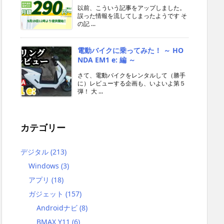
以前、こういう記事をアップしました。
誤った情報を流してしまったようです そ
の記 ...
電動バイクに乗ってみた！ ～ HO
NDA EM1 e: 編 ～
さて、電動バイクをレンタルして（勝手
に）レビューする企画も、いよいよ第５
弾！ 大 ...
カテゴリー
デジタル
(213)
Windows
(3)
アプリ
(18)
ガジェット
(157)
Androidナビ
(8)
BMAX Y11
(6)