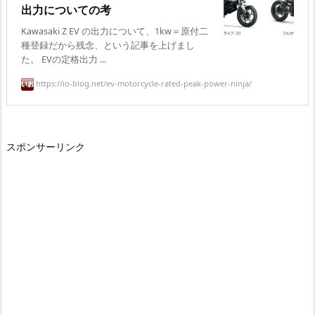
出力についての考
Kawasaki Z EV の出力について、1kw＝原付二
種登録だから残念、という記事を上げまし
た。 EVの定格出力 ...
https://io-blog.net/ev-motorcycle-rated-peak-power-ninja/
スポンサーリンク